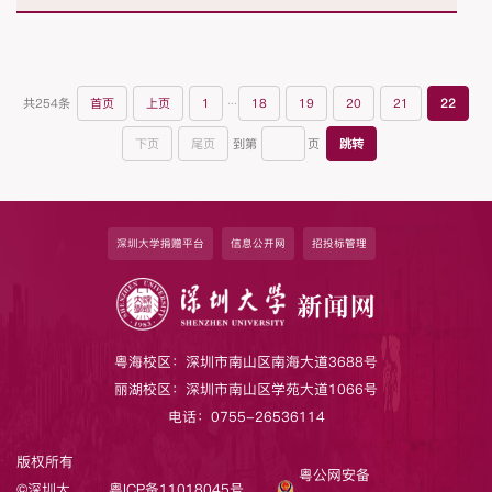
3:0战胜四川穹窿先锋
...
共254条
首页
上页
1
18
19
20
21
22
到第
页
下页
尾页
跳转
深圳大学捐赠平台
信息公开网
招投标管理
粤海校区：深圳市南山区南海大道3688号
丽湖校区：深圳市南山区学苑大道1066号
电话：0755-26536114
版权所有
粤公网安备
©深圳大
粤ICP备11018045号