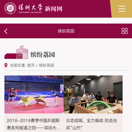
缤纷荔园
缤纷荔园
当前位置:
首页
>
缤纷荔园
2018-2019赛季中国乒超联
众志成城，全力奋战 抗击台
赛系列报道之四——深圳大学
风“山竹”