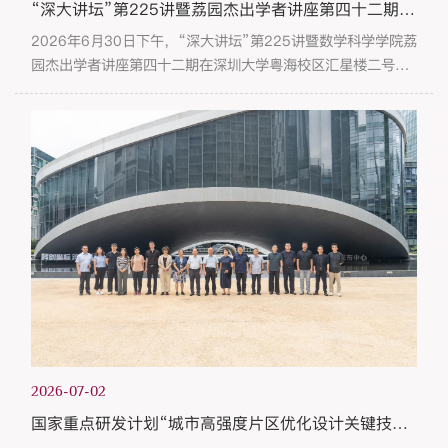
“深大讲坛”第225讲暨荔园杰出学者讲座第四十二期开讲
2026年6月30日下午，“深大讲坛”第225讲暨数学科学学院荔
园杰出学者讲座第四十二期在深圳大学粤海校区汇星楼二号报
告厅举行。本次讲座特邀中国科学院院士、山东大学讲席教授
刘建亚担任主讲人，报告题目为“哥德巴赫猜想”。讲座由深圳
大学数学科学学院副院长、教授胡耀华主持。胡耀华在致辞中
对刘建亚院士的到来表示热烈欢迎，并简要介绍了刘院士的学
术成就。刘建亚院士长期致力于解析数论研究，尤其在自守形
式与素数分布领域...
2026-07-02
国家重点研发计划“城市高强度片区优化设计关键技术”项目顺利通过第二次“里程碑”节点考核