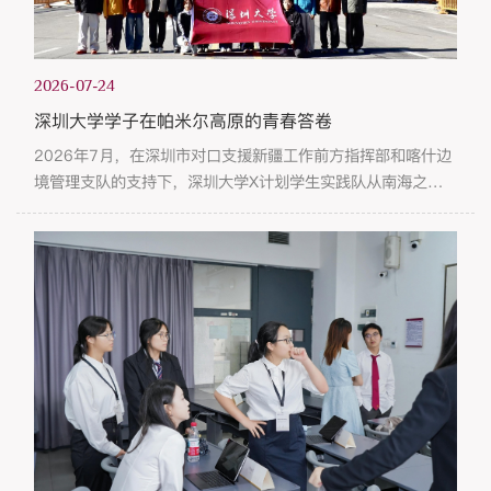
2026-07-24
深圳大学学子在帕米尔高原的青春答卷
2026年7月，在深圳市对口支援新疆工作前方指挥部和喀什边
境管理支队的支持下，深圳大学X计划学生实践队从南海之滨
跨越万里，抵达帕米尔高原。他们来到国门边关，在海拔5100
米的红其拉甫、在平均海拔4600米的排依克边境派出所，上了
一堂“行走的思政课”——在真实场景中体悟家国情怀，在同龄
戍边人身上寻找青春答案。国门下的一堂课队员们来到红其拉
甫出入境边防检查站，在海拔5100米的国门前参加升旗仪式。
实践队员黄同学说：...