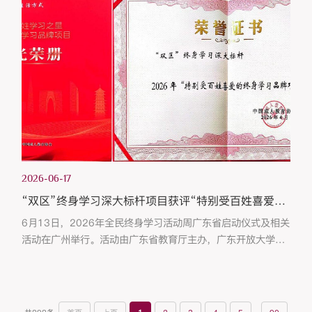
应用”。讲座由深圳大学数学科学学院名誉院长王跃飞教授主
持。王跃飞在致辞中对刘若川院士的到来表示热烈欢迎，并简
要介绍了刘院士的学术成就。刘若川院士1980年出生，2025
年当选为中国科学院院...
2026-06-17
“双区”终身学习深大标杆项目获评“特别受百姓喜爱的终身学习品牌项目”
6月13日，2026年全民终身学习活动周广东省启动仪式及相关
活动在广州举行。活动由广东省教育厅主办，广东开放大学承
办，广东省成人教育协会、广东老年大学协办。来自省直有关
单位、港澳地区教育机构、各地市教育局、开放大学、职业院
校及获奖代表等300余人参加活动。由深圳大学继续教育学院
申报的“‘双区’终身学习深大标杆”项目获评“特别受百姓喜爱的
...