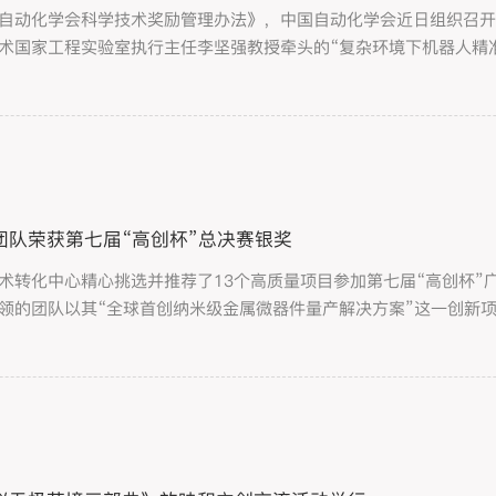
自动化学会科学技术奖励管理办法》，中国自动化学会近日组织召
术国家工程实验室执行主任李坚强教授牵头的“复杂环境下机器人精准
步奖一等奖！
团队荣获第七届“高创杯”总决赛银奖
术转化中心精心挑选并推荐了13个高质量项目参加第七届“高创杯”
领的团队以其“全球首创纳米级金属微器件量产解决方案”这一创新
赛项目中脱颖而出，荣获“高创杯”高教赛道总决赛的银奖。同时，深