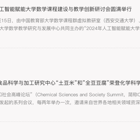
年人工智能赋能大学数学课程建设与教学创新研讨会圆满举行
日至15日，由中国教育部大学数学课程群虚拟教研室（西安交通大学
大学数学教学研究与发展中心共同主办的“2024年人工智能赋能大
数学科学学院承办。
食品科学与加工研究中心“土豆米”和”全豆豆腐”荣登化学科
社会高峰论坛”（Chemical Sciences and Society Su
发起的系列会议，每两年举办一次，邀请来自世界各地相关领域资
最紧迫问题和挑战，并提出可行方案。讨论结果将以“白皮书”形式
会关注，提升化学的影响力，...