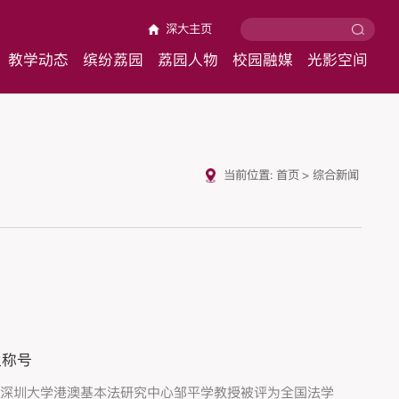
深大主页
教学动态
缤纷荔园
荔园人物
校园融媒
光影空间
当前位置:
首页
>
综合新闻
人称号
，深圳大学港澳基本法研究中心邹平学教授被评为全国法学