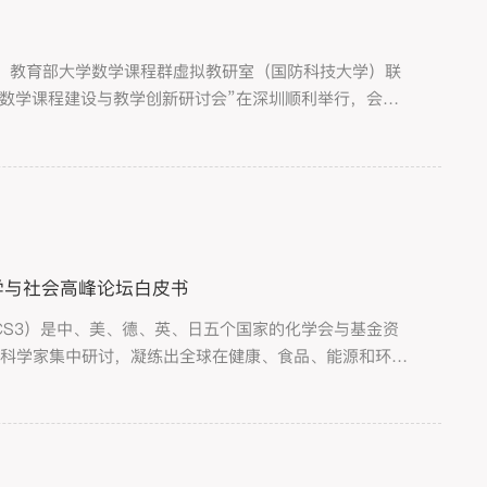
）、教育部大学数学课程群虚拟教研室（国防科技大学）联
学数学课程建设与教学创新研讨会”在深圳顺利举行，会议
学与社会高峰论坛白皮书
mmit，简称CS3）是中、美、德、英、日五个国家的化学会与基金资
深科学家集中研讨，凝练出全球在健康、食品、能源和环境
，以五个国家化学会和基金资助部门的名义发布，期望得到