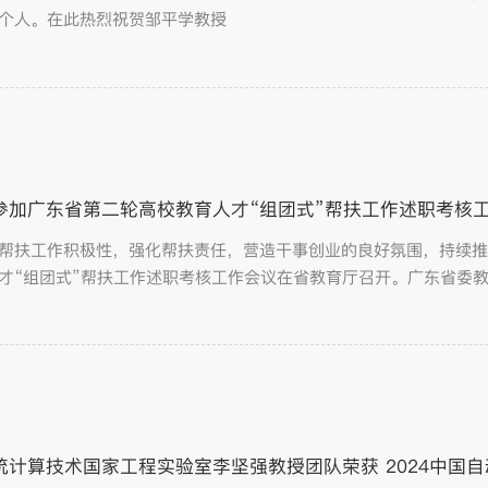
个人。在此热烈祝贺邹平学教授
参加广东省第二轮高校教育人才“组团式”帮扶工作述职考核
帮扶工作积极性，强化帮扶责任，营造干事创业的良好氛围，持续推
才“组团式”帮扶工作述职考核工作会议在省教育厅召开。广东省委
圳大学副校长汪永成，第二轮帮扶工作队队长、材料学院执行院长
涛参加会议。会上，中山大学...
统计算技术国家工程实验室李坚强教授团队荣获 2024中国