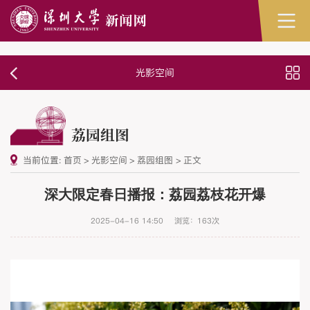
光影空间
荔园组图
当前位置:
首页
>
光影空间
>
荔园组图
>
正文
深大限定春日播报：荔园荔枝花开爆
2025-04-16 14:50
浏览：
163
次