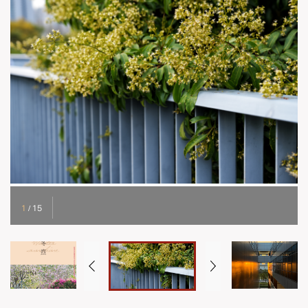
1
/
15