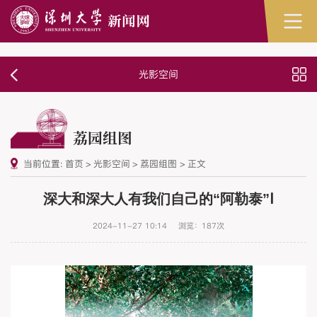
光影空间
荔园组图
当前位置:
首页
>
光影空间
>
荔园组图
>
正文
深大和深大人有我们自己的“阿勒泰”Ⅰ
2024-11-27 10:14
浏览：
187
次