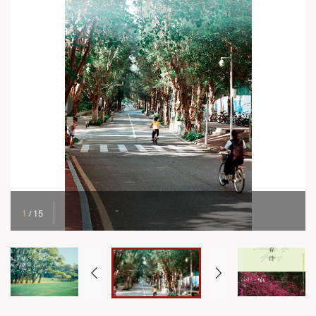
1
/
15