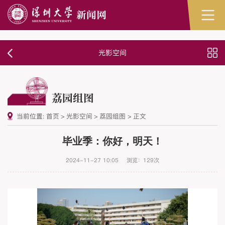
光影空间
荔园组图
当前位置:
首页
>
光影空间
>
荔园组图
>
正文
毕业季：你好，明天！
2024-11-27 10:05
浏览：
129
次