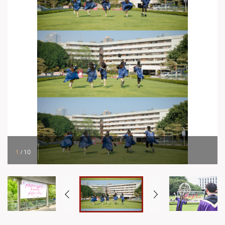
1
/
10