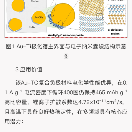
图1 Au-Ti极化宿主界面与电子纳米囊袋结构示意
图
3.应用价值
该Au-TC复合负极材料电化学性能优异，在0.
1 A g⁻¹ 电流密度下循环400圈仍保持465 mAh g⁻¹
高比容量，锂离子扩散系数达4.72×10⁻¹¹cm²/s，
且高温下具备良好热稳定性，在多领域具有核心应
用潜力：