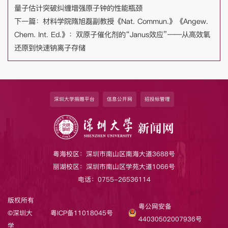
量子估计突破纠缠增强原子钟的性能瓶颈
下一篇：
材料学院隋旭磊副教授《Nat. Commun.》《Angew.
Chem. Int. Ed.》：双原子催化剂的“Janus效应”——从高效氧
还原到快速钠离子存储
深圳大学捐赠平台
信息公开网
招投标管理
粤海校区：深圳市南山区南海大道3688号
丽湖校区：深圳市南山区学苑大道1066号
电话：0755-26536114
版权所有
粤公网安备
©深圳大
粤ICP备11018045号
44030502007936号
学