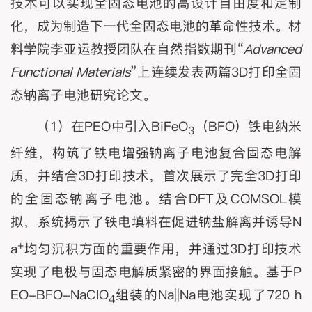
技术可以实现全固态电池的高设计自由度和定制
化，成为制造下一代全固态电池的革命性技术。材
料学院李亚运教授团队在自然指数期刊“
Advanced
Functional Materials
”上连续发表两篇3D打印全固
态钠离子电池研究论文。
（1）在PEO中引入BiFeO
（BFO）铁电纳米
3
纤维，构筑了铁电增强钠离子电池复合固态电解
质，并结合3D打印技术，首次展示了完全3D打印
的全固态钠离子电池。结合DFT及COMSOL模
拟，系统揭示了铁电填料在促进钠盐解离并诱导N
+
a
均匀沉积方面的重要作用，并通过3D打印技术
实现了电极与固态电解质紧密的界面接触。基于P
EO-BFO-NaClO
组装的Na||Na电池实现了720 h
4