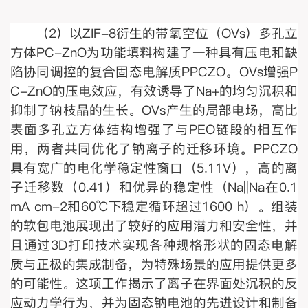
（2）以ZIF-8衍生的带氧空位（OVs）多孔立
方体PC-ZnO为功能填料构建了一种具有压电和缺
陷协同调控的复合固态电解质PPCZO。OVs增强P
C-ZnO的压电效应，有效诱导了Na+的均匀沉积和
抑制了钠枝晶的生长。OVs产生的局部电场，高比
表面多孔立方体结构增强了与PEO链段的相互作
用，两者共同优化了钠离子的迁移环境。PPCZO
具有宽广的电化学稳定性窗口（5.11V），高的离
子迁移数（0.41）和优异的稳定性（Na||Na在0.1
mA cm-2和60℃下稳定循环超过1600 h）。组装
的软包电池展现出了较好的应用潜力和安全性，并
且通过3D打印技术实现各种规格形状的固态电解
质与正极的集成制备，为特殊场景的应用提供更多
的可能性。这项工作揭示了离子在界面处沉积的反
应动力学行为，并为固态钠电池的先进设计和制备