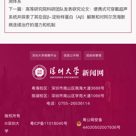
测体系
下一篇：
高等研究院科研团队发表研究论文：便携式可穿戴超声
系统并探索了其在促β-淀粉样蛋白（Aβ）解聚和对阿尔茨海默
病连续治疗的潜力和机制
深圳大学捐赠平台
信息公开网
招投标管理
粤海校区：深圳市南山区南海大道3688号
丽湖校区：深圳市南山区学苑大道1066号
电话：0755-26536114
版权所有
粤公网安备
©深圳大
粤ICP备11018045号
44030502007936号
学