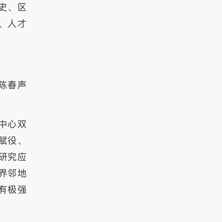
史、区
、人才
陈春声
中心双
赋役、
研究应
界邻地
有极强