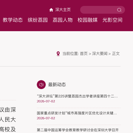
深大主页
教学动态
缤纷荔园
荔园人物
校园融媒
光影空间
当前位置:
首页
>
深大要闻
>
正文
最新动态
“深大讲坛”第225讲暨荔园杰出学者讲座第四十二期开讲
2026-07-02
会议由深
国家重点研发计划“城市高强度片区优化设计关键技术”项目顺利通过第二次“里程碑”节点考核
人民大
2026-07-02
高校及
第二届中国运筹学会教育教学研讨会在深圳大学召开