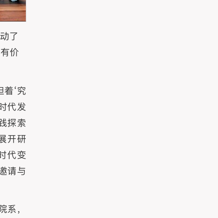
推动了
富有价
着‘究
时代发
践探索
展开研
时代变
邀请与
院系，