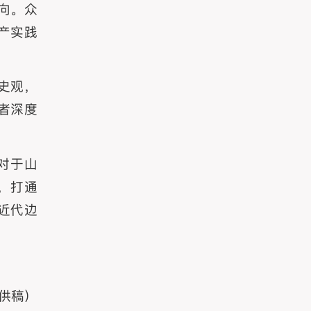
向。众
产实践
史观，
者深度
对于山
，打通
近代边
 供稿）