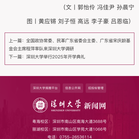
（文丨郭怡伶 冯佳尹 孙晨宁
图丨黄应锵 刘子恒 高远 李子豪 吕恩临）
上一篇：
全国政协常委、民革广东省委会主委、广东省宋庆龄基
金会主席程萍率队来深圳大学调研
下一篇：
深圳大学举行2025年开学典礼
深圳大学捐赠平台
信息公开网
招投标管理
粤海校区：深圳市南山区南海大道3688号
丽湖校区：深圳市南山区学苑大道1066号
电话：0755-26536114