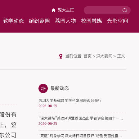
深大主页
教学动态
缤纷荔园
荔园人物
校园融媒
光影空间
当前位置:
首页
>
深大要闻
>
正文
最新动态
深圳大学基础数学学科发展座谈会举行
2026-06-25
股份有
“深大讲坛”第224讲暨荔园杰出学者讲座第四十一期开讲
上，签
2026-06-25
东公司
“双区”终身学习深大标杆项目获评“特别受百姓喜爱的终身学习品牌项目”