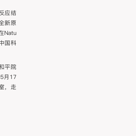
反应结
全新原
Natu
度中国科
和平院
月17
室，走