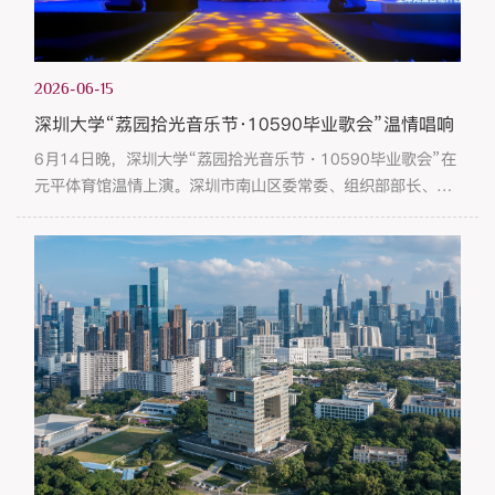
2026-06-15
深圳大学“荔园拾光音乐节·10590毕业歌会”温情唱响
6月14日晚，深圳大学“荔园拾光音乐节・10590毕业歌会”在
元平体育馆温情上演。深圳市南山区委常委、组织部部长、党
校校长王小蓉，共青团深圳市委员会副书记袁志雄，香港保安
局传讯组总监王耀明、传讯组经理李佳烨，深圳大学副校长李
永华、汪永成，中国音乐家协会副主席、深圳大学AI音乐研究
院院长何沐阳，新浪深圳CEO、深圳大学2000级校友陈嘉令
等领导嘉宾出席。团市委、各区团委、学校各职能部门及学院
（部）负责人、校友代表...