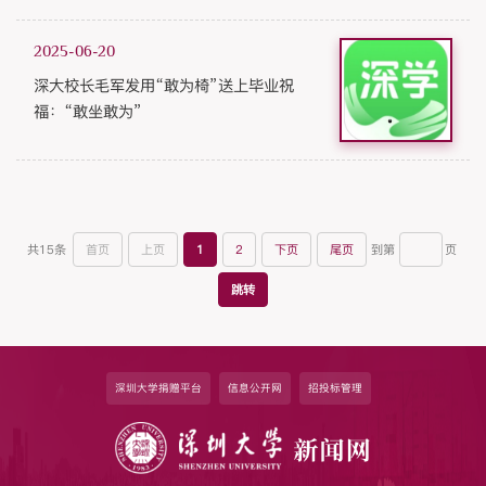
2025-06-20
深大校长毛军发用“敢为椅”送上毕业祝
福：“敢坐敢为”
共15条
到第
页
首页
上页
1
2
下页
尾页
跳转
深圳大学捐赠平台
信息公开网
招投标管理