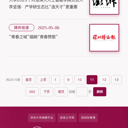
大学2025丨对话深大人工智能学院负责人
李坚强：产学研生态比“造天才”更重要
媒体报道
2025-05-06
“青春之城”唱响“青春赞歌”
...
共2615条
首页
上页
1
9
10
11
12
13
...
到第
页
262
下页
尾页
跳转
深圳大学捐赠平台
信息公开网
招投标管理